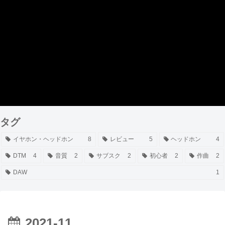
タグ
イヤホン・ヘッドホン
8
レビュー
5
ヘッドホン
4
DTM
4
音質
2
サブスク
2
初心者
2
作曲
2
DAW
1
2021-11