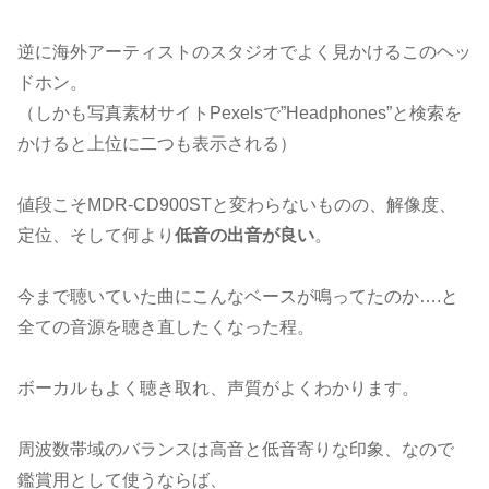
逆に海外アーティストのスタジオでよく見かけるこのヘッ
ドホン。
（しかも写真素材サイトPexelsで”Headphones”と検索を
かけると上位に二つも表示される）
値段こそMDR-CD900STと変わらないものの、解像度、
定位、そして何より
低音の出音が良い
。
今まで聴いていた曲にこんなベースが鳴ってたのか….と
全ての音源を聴き直したくなった程。
ボーカルもよく聴き取れ、声質がよくわかります。
周波数帯域のバランスは高音と低音寄りな印象、なので
鑑賞用として使うならば、