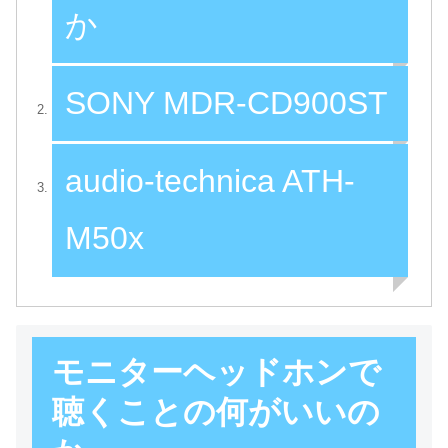
か
SONY MDR-CD900ST
audio-technica ATH-
M50x
モニターヘッドホンで
聴くことの何がいいの