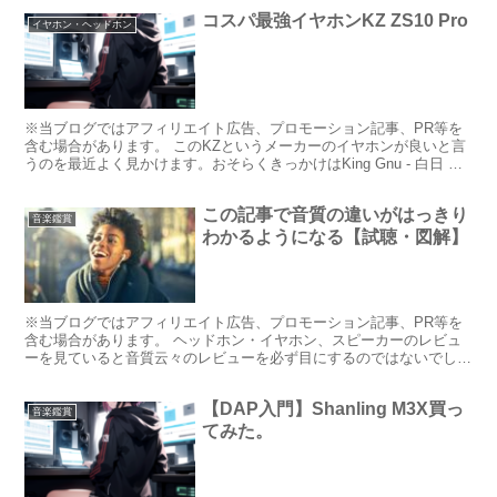
コスパ最強イヤホンKZ ZS10 Pro
イヤホン・ヘッドホン
※当ブログではアフィリエイト広告、プロモーション記事、PR等を
含む場合があります。 このKZというメーカーのイヤホンが良いと言
うのを最近よく見かけます。おそらくきっかけはKing Gnu - 白日 こ
のMVで一番最初に映る井口さんが着けてい...
この記事で音質の違いがはっきり
音楽鑑賞
わかるようになる【試聴・図解】
※当ブログではアフィリエイト広告、プロモーション記事、PR等を
含む場合があります。 ヘッドホン・イヤホン、スピーカーのレビュ
ーを見ていると音質云々のレビューを必ず目にするのではないでしょ
うか。 そして疑問に思ったりしませんか そんなに音質の...
【DAP入門】Shanling M3X買っ
音楽鑑賞
てみた。