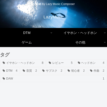
Written by Lazy Music Composer
LazyMusic
DTM
イヤホン・ヘッドホン
ゲーム
その他
タグ
イヤホン・ヘッドホン
8
レビュー
5
ヘッドホン
4
DTM
4
音質
2
サブスク
2
初心者
2
作曲
2
DAW
1