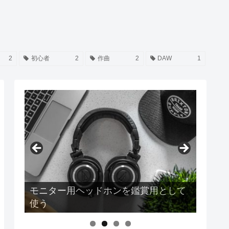
2
初心者
2
作曲
2
DAW
1
モニター用ヘッドホンを鑑賞用として
使う
Earpodsの音質は結局どうなのか