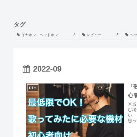
タグ
イヤホン・ヘッドホン
8
レビュー
5
ヘ
2022-09
「
DTM
心
※当
む場
い、
思っ