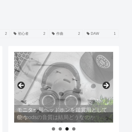
2
初心者
2
作曲
2
DAW
1
Earpodsの音質は結局どうなのか