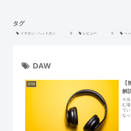
タグ
イヤホン・ヘッドホン
8
レビュー
5
ヘ
DAW
【
DTM
解
※当
む場
てい
なっ