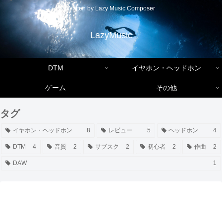
Written by Lazy Music Composer
LazyMusic
DTM
イヤホン・ヘッドホン
ゲーム
その他
タグ
イヤホン・ヘッドホン
8
レビュー
5
ヘッドホン
4
DTM
4
音質
2
サブスク
2
初心者
2
作曲
2
DAW
1