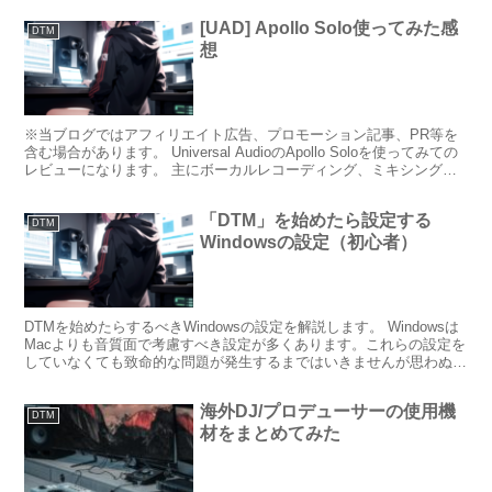
[UAD] Apollo Solo使ってみた感
DTM
想
※当ブログではアフィリエイト広告、プロモーション記事、PR等を
含む場合があります。 Universal AudioのApollo Soloを使ってみての
レビューになります。 主にボーカルレコーディング、ミキシングで
使用しました。※Apoll...
「DTM」を始めたら設定する
DTM
Windowsの設定（初心者）
DTMを始めたらするべきWindowsの設定を解説します。 Windowsは
Macよりも音質面で考慮すべき設定が多くあります。これらの設定を
していなくても致命的な問題が発生するまではいきませんが思わぬと
ころでトラブルになったりするので、そう...
海外DJ/プロデューサーの使用機
DTM
材をまとめてみた