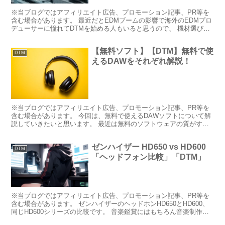
※当ブログではアフィリエイト広告、プロモーション記事、PR等を
含む場合があります。 最近だとEDMブームの影響で海外のEDMプロ
デューサーに憧れてDTMを始める人もいると思うので、 機材選びの
参考に、アーティスト別に使用機材をまとめてみます...
【無料ソフト】【DTM】無料で使
DTM
えるDAWをそれぞれ解説！
※当ブログではアフィリエイト広告、プロモーション記事、PR等を
含む場合があります。 今回は、無料で使えるDAWソフトについて解
説していきたいと思います。 最近は無料のソフトウェアの質がすご
く高くなってきています。 「これが無料！？」 みたい...
ゼンハイザー HD650 vs HD600
DTM
「ヘッドフォン比較」「DTM」
※当ブログではアフィリエイト広告、プロモーション記事、PR等を
含む場合があります。 ゼンハイザーのヘッドホンHD650とHD600、
同じHD600シリーズの比較です。 音楽鑑賞にはもちろん音楽制作に
も使用される同モデルについて、その音質につ...