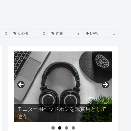
2
初心者
2
作曲
2
DAW
1
モニター用ヘッドホンを鑑賞用として
使う
Earpodsの音質は結局どうなのか