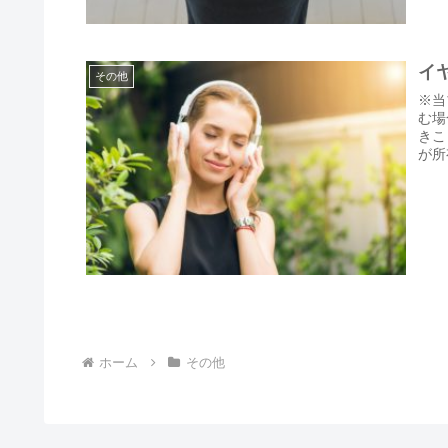
イ
その他
※当
む場
きこ
が所
ホーム
その他