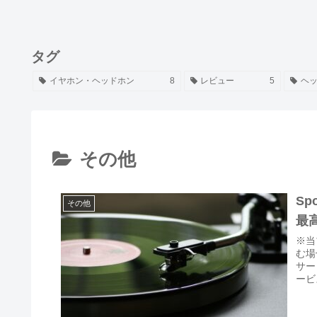
タグ
イヤホン・ヘッドホン
8
レビュー
5
ヘ
その他
Sp
その他
最
※当
む場
サー
ービ