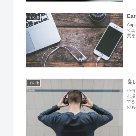
E
その他
Ap
てユ
質を
良
その他
※当
む場
でき
のも