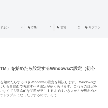
ッドホン
4
DTM
4
音質
2
サブスク
DTM」を始めたら設定するWindowsの設定（初心
）
Mを始めたらするべきWindowsの設定を解説します。 Windowsは
cよりも音質面で考慮すべき設定が多くあります。これらの設定を
いなくても致命的な問題が発生するまではいきませんが思わぬと
でトラブルになったりするので、そう...