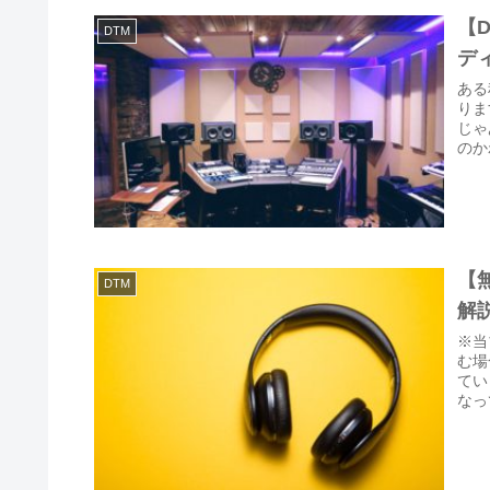
【
DTM
デ
ある
りま
じゃ
のか
【
DTM
解
※当
む場
てい
なっ