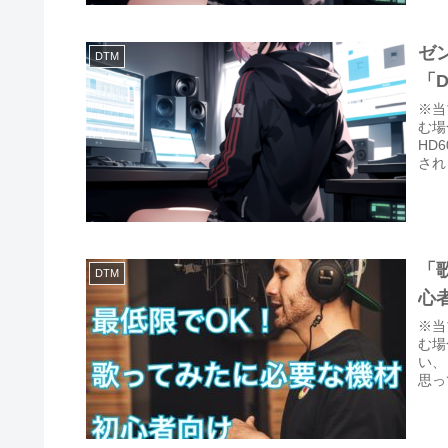
ゼン
DTM
「
※当
む場
HD
され
「
DTM
心
※当
む場
い、
思っ