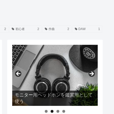
2
初心者
2
作曲
2
DAW
1
モニター用ヘッドホンを鑑賞用として
使う
Earpodsの音質は結局どうなのか