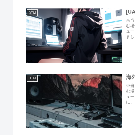
[U
DTM
※当
む場合
ュー
ました
海
DTM
※当
む場
ュー
に、