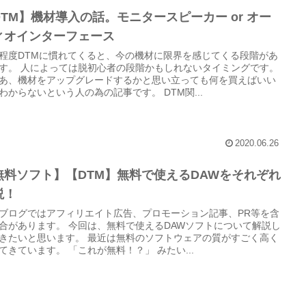
DTM】機材導入の話。モニタースピーカー or オー
ィオインターフェース
程度DTMに慣れてくると、今の機材に限界を感じてくる段階があ
す。 人によっては脱初心者の段階かもしれないタイミングです。
あ、機材をアップグレードするかと思い立っても何を買えばいい
わからないという人の為の記事です。 DTM関...
2020.06.26
無料ソフト】【DTM】無料で使えるDAWをそれぞれ
説！
ブログではアフィリエイト広告、プロモーション記事、PR等を含
合があります。 今回は、無料で使えるDAWソフトについて解説し
きたいと思います。 最近は無料のソフトウェアの質がすごく高く
てきています。 「これが無料！？」 みたい...