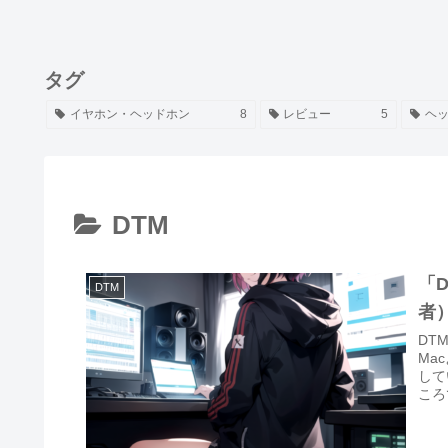
タグ
イヤホン・ヘッドホン
8
レビュー
5
ヘ
DTM
「
DTM
者
DT
Ma
して
ころ