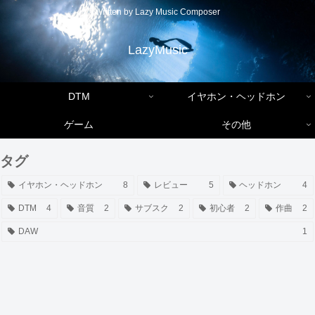
Written by Lazy Music Composer
LazyMusic
DTM
イヤホン・ヘッドホン
ゲーム
その他
タグ
イヤホン・ヘッドホン
8
レビュー
5
ヘッドホン
4
DTM
4
音質
2
サブスク
2
初心者
2
作曲
2
DAW
1