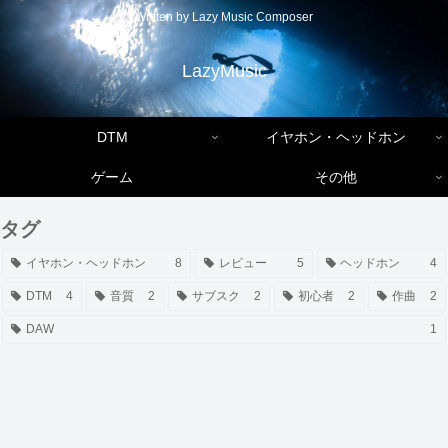
Written by Lazy Music Composer
LazyMusic
DTM
イヤホン・ヘッドホン
ゲーム
その他
タグ
イヤホン・ヘッドホン
8
レビュー
5
ヘッドホン
4
DTM
4
音質
2
サブスク
2
初心者
2
作曲
2
DAW
1