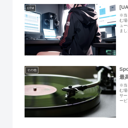
[U
DTM
※当
む場合
ュー
ました
Sp
その他
最
※当
む場
サー
ービ