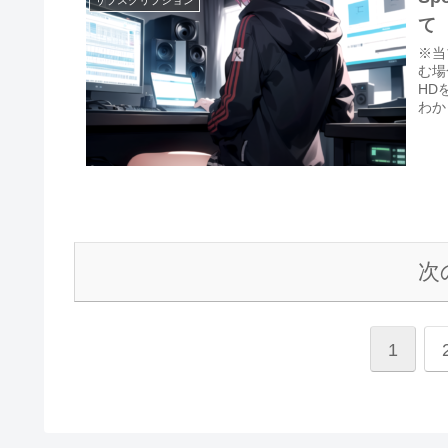
サブスクリプション
て
※当
む場
HD
わか
次
1