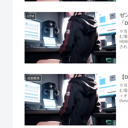
ゼン
DTM
「
※当
む場
HD
され
【D
音楽鑑賞
※当
む場
ィオ
(func