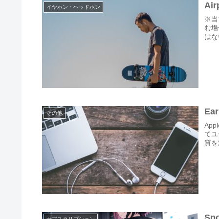
A
イヤホン・ヘッドホン
※当
む場
はない方
E
その他
Ap
てユ
質を
Sp