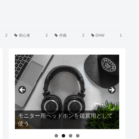
2
初心者
2
作曲
2
DAW
1
Earpodsの音質は結局どうなのか