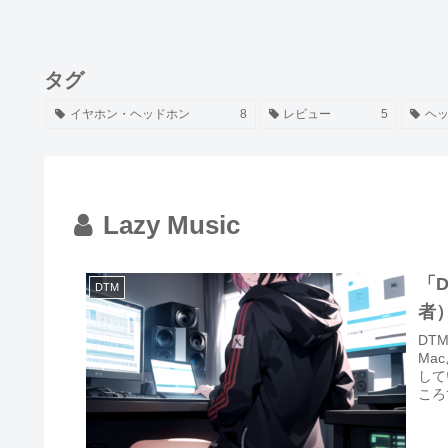
タグ
イヤホン・ヘッドホン
8
レビュー
5
ヘ
Lazy Music
「
DTM
者
DT
Ma
して
ころ