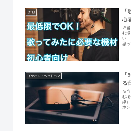
「
DTM
心
※当
む場
い、
思っ
「
イヤホン・ヘッドホン
る
※当
む場
線）
ホン