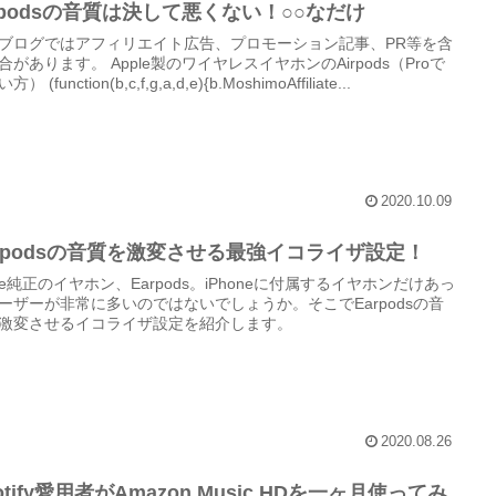
irpodsの音質は決して悪くない！○○なだけ
ブログではアフィリエイト広告、プロモーション記事、PR等を含
合があります。 Apple製のワイヤレスイヤホンのAirpods（Proで
） (function(b,c,f,g,a,d,e){b.MoshimoAffiliate...
2020.10.09
arpodsの音質を激変させる最強イコライザ設定！
ple純正のイヤホン、Earpods。iPhoneに付属するイヤホンだけあっ
ーザーが非常に多いのではないでしょうか。そこでEarpodsの音
激変させるイコライザ設定を紹介します。
2020.08.26
otify愛用者がAmazon Music HDを一ヶ月使ってみ