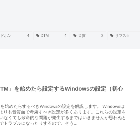
ッドホン
4
DTM
4
音質
2
サブスク
DTM」を始めたら設定するWindowsの設定（初心
）
Mを始めたらするべきWindowsの設定を解説します。 Windowsは
cよりも音質面で考慮すべき設定が多くあります。これらの設定を
いなくても致命的な問題が発生するまではいきませんが思わぬと
でトラブルになったりするので、そう...