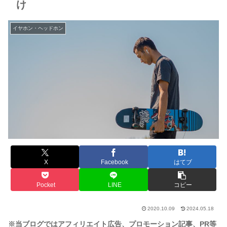
け
イヤホン・ヘッドホン
X
Facebook
はてブ
Pocket
LINE
コピー
2020.10.09
2024.05.18
※当ブログではアフィリエイト広告、プロモーション記事、PR等