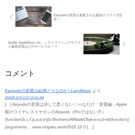
Earpodsの音質を激変させる最強イコライザ設
定！
Spotify AppleMusic etc…｜ストリーミングサブス
ク最高音質はどのサービスか！？
コメント
Earpodsの音質は結局どうなのか | LazyMusic
より:
2020年10月11日 10:02 AM
[…] Airpodsの音質は決して悪くない！○○なだけ「音質編」Apple
製のワイヤレスイヤホンのAirpods（Proではない方）
(function(b,c,f,g,a,d,e){b.MoshimoAffiliateObject=a;b=b||function()
{arguments….www.ongaku.work2020.10.0 […]