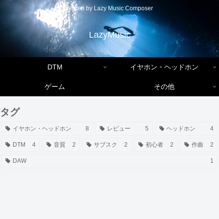
Written by Lazy Music Composer
LazyMusic
DTM
イヤホン・ヘッドホン
ゲーム
その他
タグ
イヤホン・ヘッドホン
8
レビュー
5
ヘッドホン
4
DTM
4
音質
2
サブスク
2
初心者
2
作曲
2
DAW
1