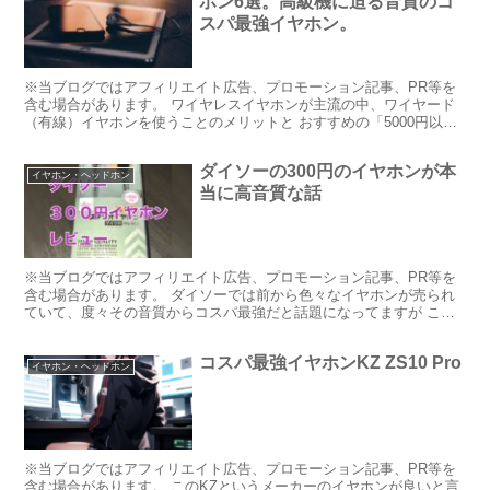
ホン6選。高級機に迫る音質のコ
スパ最強イヤホン。
※当ブログではアフィリエイト広告、プロモーション記事、PR等を
含む場合があります。 ワイヤレスイヤホンが主流の中、ワイヤード
（有線）イヤホンを使うことのメリットと おすすめの「5000円以
下」イヤホンを紹介します。
ダイソーの300円のイヤホンが本
イヤホン・ヘッドホン
当に高音質な話
※当ブログではアフィリエイト広告、プロモーション記事、PR等を
含む場合があります。 ダイソーでは前から色々なイヤホンが売られ
ていて、度々その音質からコスパ最強だと話題になってますが これ
は今までと話が違いました。 それがこれです。 このイヤ...
コスパ最強イヤホンKZ ZS10 Pro
イヤホン・ヘッドホン
※当ブログではアフィリエイト広告、プロモーション記事、PR等を
含む場合があります。 このKZというメーカーのイヤホンが良いと言