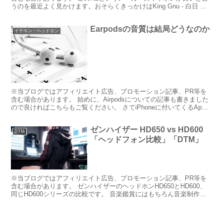
うのを最近よく見かけます。おそらくきっかけはKing Gnu - 白日 こ
のMVで一番最初に映る井口さんが着けてい...
Earpodsの音質は結局どうなのか
イヤホン・ヘッドホン
※当ブログではアフィリエイト広告、プロモーション記事、PR等を
含む場合があります。 始めに、Airpodsについての記事も書きました
ので良ければこちらもご覧ください。 さてiPhoneに付いてくるApple
純正のイヤホンEarpods この...
ゼンハイザー HD650 vs HD600
DTM
「ヘッドフォン比較」「DTM」
※当ブログではアフィリエイト広告、プロモーション記事、PR等を
含む場合があります。 ゼンハイザーのヘッドホンHD650とHD600、
同じHD600シリーズの比較です。 音楽鑑賞にはもちろん音楽制作に
も使用される同モデルについて、その音質につ...