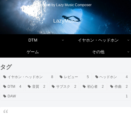
Written by Lazy Music Composer
LazyMusic
DTM
イヤホン・ヘッドホン
ゲーム
その他
タグ
イヤホン・ヘッドホン
8
レビュー
5
ヘッドホン
4
DTM
4
音質
2
サブスク
2
初心者
2
作曲
2
DAW
1