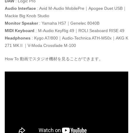
DAW
: Logic Pro
Audio Interface
: Avid M-Audio MobilePre｜Apogee Duet USB｜
Mackie Big Knob Studio
Monitor Speaker
: Yamaha HS7｜Genelec 8040B
MIDI Keyboard
: M-Audio KeyRig 49｜ROLI Seaboard RISE 49
Headphones
: Kygo A7/800｜Audio-Technica ATH-M50x｜AKG K
271 MKⅡ｜V-Moda Crossfade M-100
How To 動画でスタジオ機材を見ることができます。