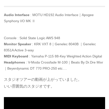
Audio Interface
: MOTU HD192 Audio Interface｜Apogee
Synphony I/O MK Ⅱ
Console : Solid State Logic AWS 948
Monitor Speaker
: KRK VXT 8｜Genelec 8040B ｜Genelec
8351A Active 3-way
MIDI Keyboard
: Yamaha P-115 88-Key Weighted Action Digital
Headphones
: V-Moda Crossfade M-100｜Beats By Dr.Dre Mixr
｜Beyerdynamic DT 770 PRO-250 etc….
スタジオツアーの動画が上がっていました。
いい雰囲気のスタジオです。