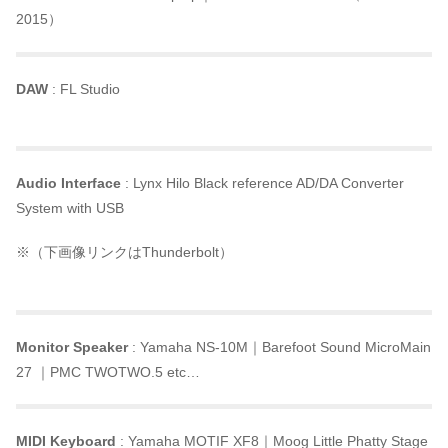
2015）
DAW
: FL Studio
Audio Interface
: Lynx Hilo Black reference AD/DA Converter
System with USB
※（下画像リンクはThunderbolt）
Monitor Speaker
: Yamaha NS-10M｜Barefoot Sound MicroMain
27 ｜PMC TWOTWO.5 etc…
MIDI Keyboard
: Yamaha MOTIF XF8｜Moog Little Phatty Stage