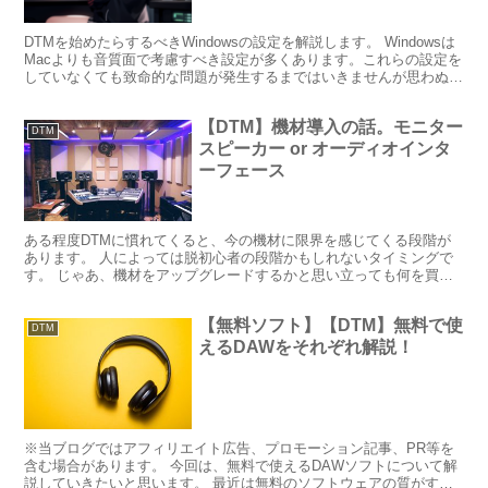
DTMを始めたらするべきWindowsの設定を解説します。 Windowsは
Macよりも音質面で考慮すべき設定が多くあります。これらの設定を
していなくても致命的な問題が発生するまではいきませんが思わぬと
ころでトラブルになったりするので、そう...
【DTM】機材導入の話。モニター
DTM
スピーカー or オーディオインタ
ーフェース
ある程度DTMに慣れてくると、今の機材に限界を感じてくる段階が
あります。 人によっては脱初心者の段階かもしれないタイミングで
す。 じゃあ、機材をアップグレードするかと思い立っても何を買え
ばいいのかわからないという人の為の記事です。 DTM関...
【無料ソフト】【DTM】無料で使
DTM
えるDAWをそれぞれ解説！
※当ブログではアフィリエイト広告、プロモーション記事、PR等を
含む場合があります。 今回は、無料で使えるDAWソフトについて解
説していきたいと思います。 最近は無料のソフトウェアの質がすご