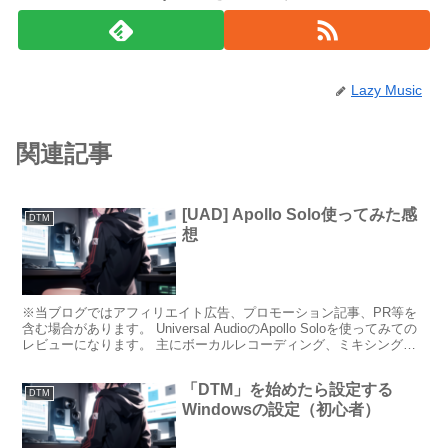
Lazy Music
関連記事
[UAD] Apollo Solo使ってみた感
DTM
想
※当ブログではアフィリエイト広告、プロモーション記事、PR等を
含む場合があります。 Universal AudioのApollo Soloを使ってみての
レビューになります。 主にボーカルレコーディング、ミキシングで
使用しました。※Apoll...
「DTM」を始めたら設定する
DTM
Windowsの設定（初心者）