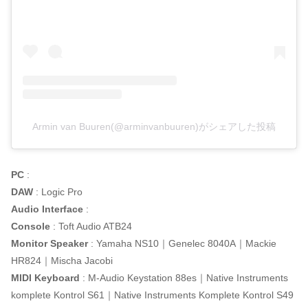
Armin van Buuren(@arminvanbuuren)がシェアした投稿
PC
:
DAW
: Logic Pro
Audio Interface
:
Console
: Toft Audio ATB24
Monitor Speaker
: Yamaha NS10｜Genelec 8040A｜Mackie
HR824｜Mischa Jacobi
MIDI Keyboard
: M-Audio Keystation 88es｜Native Instruments
komplete Kontrol S61｜Native Instruments Komplete Kontrol S49