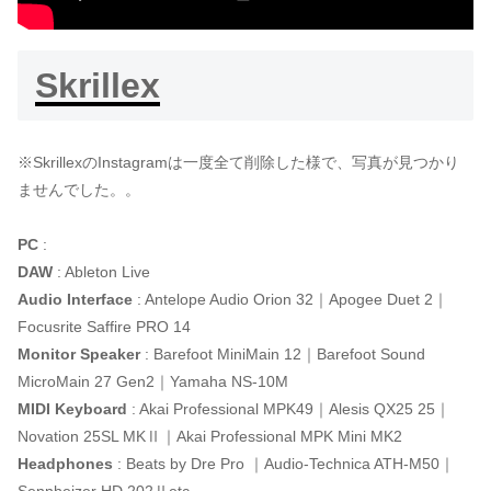
Skrillex
※SkrillexのInstagramは一度全て削除した様で、写真が見つかり
ませんでした。。
PC
:
DAW
: Ableton Live
Audio Interface
: Antelope Audio Orion 32｜Apogee Duet 2｜
Focusrite Saffire PRO 14
Monitor Speaker
: Barefoot MiniMain 12｜Barefoot Sound
MicroMain 27 Gen2｜Yamaha NS-10M
MIDI Keyboard
: Akai Professional MPK49｜Alesis QX25 25｜
Novation 25SL MKⅡ｜Akai Professional MPK Mini MK2
Headphones
: Beats by Dre Pro ｜Audio-Technica ATH-M50｜
Sennheizer HD 202Ⅱetc….