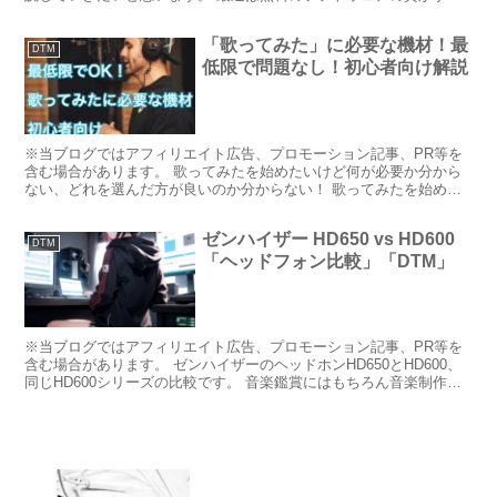
く高くなってきています。 「これが無料！？」 みたい...
「歌ってみた」に必要な機材！最
DTM
低限で問題なし！初心者向け解説
※当ブログではアフィリエイト広告、プロモーション記事、PR等を
含む場合があります。 歌ってみたを始めたいけど何が必要か分から
ない、どれを選んだ方が良いのか分からない！ 歌ってみたを始めよ
うと思って調べてみると様々な種類の機材が出てきて、どこ...
ゼンハイザー HD650 vs HD600
DTM
「ヘッドフォン比較」「DTM」
※当ブログではアフィリエイト広告、プロモーション記事、PR等を
含む場合があります。 ゼンハイザーのヘッドホンHD650とHD600、
同じHD600シリーズの比較です。 音楽鑑賞にはもちろん音楽制作に
も使用される同モデルについて、その音質につ...