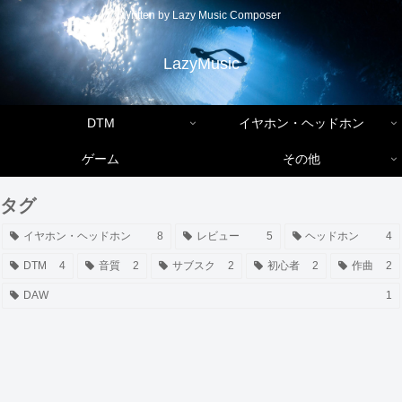
Written by Lazy Music Composer
LazyMusic
DTM
イヤホン・ヘッドホン
ゲーム
その他
タグ
イヤホン・ヘッドホン
8
レビュー
5
ヘッドホン
4
DTM
4
音質
2
サブスク
2
初心者
2
作曲
2
DAW
1