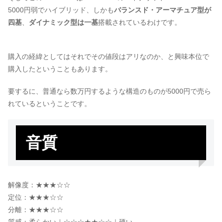
5000円弱でハイブリッド、しかも
バランスド・アーマチュア型が
四基
、
ダイナミック型は一基
搭載されているわけです。
購入の経緯としてはそれでその値段はアリなのか、と興味本位で
購入したということもあります。
要するに、普通なら数万円するような構造のものが5000円で売ら
れているということです。
音質
解像度：★★★☆☆
定位：★★★☆☆
分離：★★★☆☆
質感：柔らかい｜☆☆☆★★☆☆｜硬い