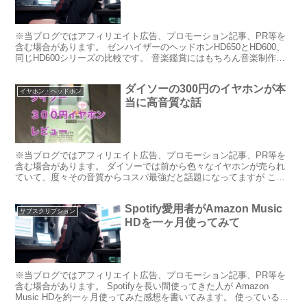
※当ブログではアフィリエイト広告、プロモーション記事、PR等を
含む場合があります。 ゼンハイザーのヘッドホンHD650とHD600、
同じHD600シリーズの比較です。 音楽鑑賞にはもちろん音楽制作に
も使用される同モデルについて、その音質につ...
ダイソーの300円のイヤホンが本
イヤホン・ヘッドホン
当に高音質な話
※当ブログではアフィリエイト広告、プロモーション記事、PR等を
含む場合があります。 ダイソーでは前から色々なイヤホンが売られ
ていて、度々その音質からコスパ最強だと話題になってますが これ
は今までと話が違いました。 それがこれです。 このイヤ...
Spotify愛用者がAmazon Music
サブスクリプション
HDを一ヶ月使ってみて
※当ブログではアフィリエイト広告、プロモーション記事、PR等を
含む場合があります。 Spotifyを長い間使ってきた人が Amazon
Music HDを約一ヶ月使ってみた感想を書いてみます。 使っていると