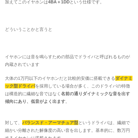
加えてこのイヤホンは
4BA＋1DD
という仕様です。
どういうことかと言うと
イヤホンには音を鳴らすための部品でドライバと呼ばれるものが
内蔵されています
大体の1万円以下のイヤホンだと比較的安価に搭載できる
ダイナミ
ック型ドライバ
を採用している場合が多く、このドライバの特徴
は構造的に繊細な音ではなく
名前の通りダイナミックな音を出す
傾向にあり、低音がよく出ます
。
対して、
バランスド・アーマチュア型
というドライバは、繊細で
細かい分離された解像度の高い音を出します。基本的に、数万円