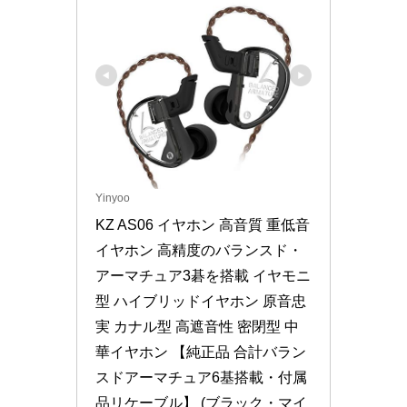
Yinyoo
KZ AS06 イヤホン 高音質 重低音 
イヤホン 高精度のバランスド・
アーマチュア3碁を搭載 イヤモニ
型 ハイブリッドイヤホン 原音忠
実 カナル型 高遮音性 密閉型 中
華イヤホン 【純正品 合計バラン
スドアーマチュア6基搭載・付属
品リケーブル】 (ブラック・マイ