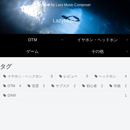
Written by Lazy Music Composer
LazyMusic
DTM
イヤホン・ヘッドホン
ゲーム
その他
タグ
イヤホン・ヘッドホン
8
レビュー
5
ヘッドホン
4
DTM
4
音質
2
サブスク
2
初心者
2
作曲
2
DAW
1