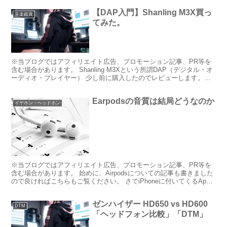
【DAP入門】Shanling M3X買っ
音楽鑑賞
てみた。
※当ブログではアフィリエイト広告、プロモーション記事、PR等を
含む場合があります。 Shanling M3Xという所謂DAP（デジタル・オ
ーディオ・プレイヤー） 少し前に購入したのでレビューします。
(function(b,c,f,g,a,...
Earpodsの音質は結局どうなのか
イヤホン・ヘッドホン
※当ブログではアフィリエイト広告、プロモーション記事、PR等を
含む場合があります。 始めに、Airpodsについての記事も書きました
ので良ければこちらもご覧ください。 さてiPhoneに付いてくるApple
純正のイヤホンEarpods この...
ゼンハイザー HD650 vs HD600
DTM
「ヘッドフォン比較」「DTM」