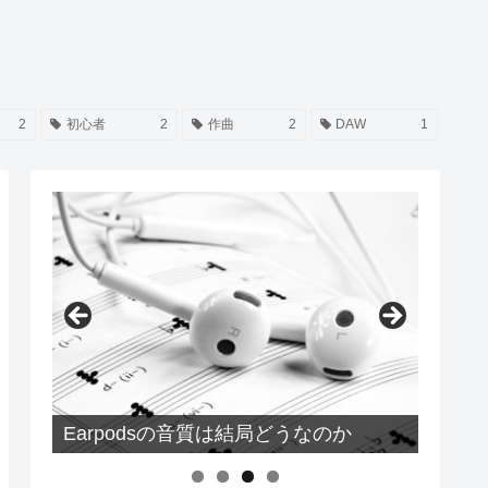
2
初心者
2
作曲
2
DAW
1
【DTM】モニタースピーカー or オー
ディオインターフェース