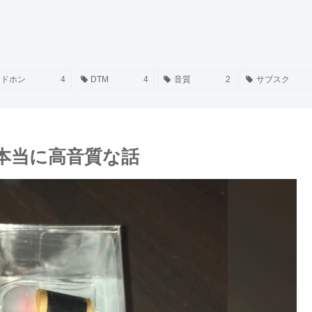
ッドホン
4
DTM
4
音質
2
サブスク
が本当に高音質な話