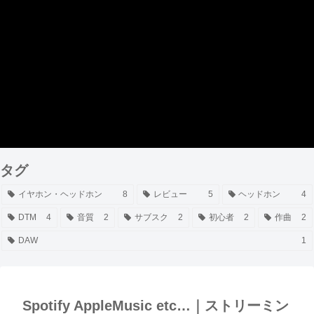
タグ
イヤホン・ヘッドホン
8
レビュー
5
ヘッドホン
4
DTM
4
音質
2
サブスク
2
初心者
2
作曲
2
DAW
1
Spotify AppleMusic etc…｜ストリーミン